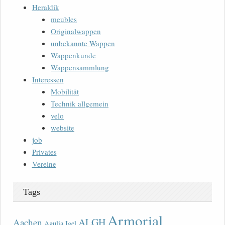
Heraldik
meubles
Originalwappen
unbekannte Wappen
Wappenkunde
Wappensammlung
Interessen
Mobilität
Technik allgemein
velo
website
job
Privates
Vereine
Tags
Armorial
ALGH
Aachen
Agulia Igel