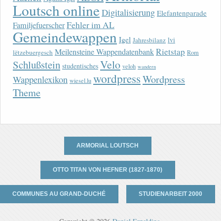
Loutsch online
Digitalisierung
Elefantenparade
Fehler im AL
Familjefuerscher
Gemeindewappen
Igel
lvi
Jahresbilanz
Rietstap
Meilensteine Wappendatenbank
lëtzebuergesch
Rom
Velo
Schlußstein
studentisches
veloh
wandern
wordpress
Wordpress
Wappenlexikon
wiesel.lu
Theme
ARMORIAL LOUTSCH
OTTO TITAN VON HEFNER (1827-1870)
COMMUNES AU GRAND-DUCHÉ
STUDIENARBEIT 2000