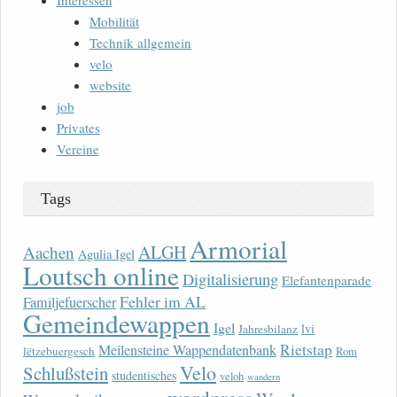
Interessen
Mobilität
Technik allgemein
velo
website
job
Privates
Vereine
Tags
Armorial
ALGH
Aachen
Agulia Igel
Loutsch online
Digitalisierung
Elefantenparade
Fehler im AL
Familjefuerscher
Gemeindewappen
Igel
lvi
Jahresbilanz
Rietstap
Meilensteine Wappendatenbank
lëtzebuergesch
Rom
Velo
Schlußstein
studentisches
veloh
wandern