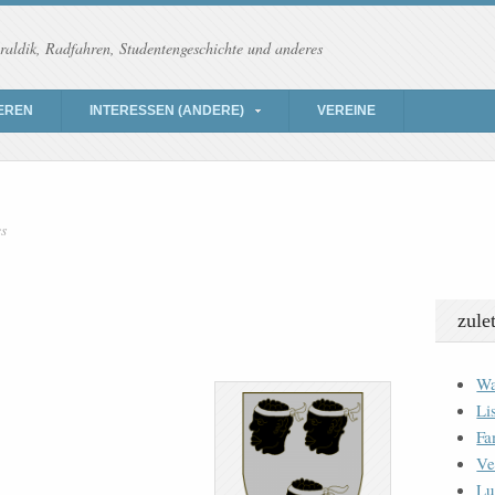
raldik, Radfahren, Studentengeschichte und anderes
EREN
INTERESSEN (ANDERE)
VEREINE
es
zule
Wa
Li
Fa
Ve
Lu