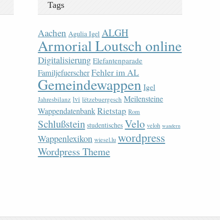
Tags
ALGH
Aachen
Agulia Igel
Armorial Loutsch online
Digitalisierung
Elefantenparade
Fehler im AL
Familjefuerscher
Gemeindewappen
Igel
Meilensteine
lvi
Jahresbilanz
lëtzebuergesch
Rietstap
Wappendatenbank
Rom
Velo
Schlußstein
studentisches
veloh
wandern
wordpress
Wappenlexikon
wiesel.lu
Wordpress Theme