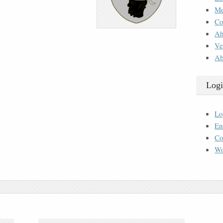
M
Co
Ah
Ve
Ab
Logi
Lo
En
Co
Wo