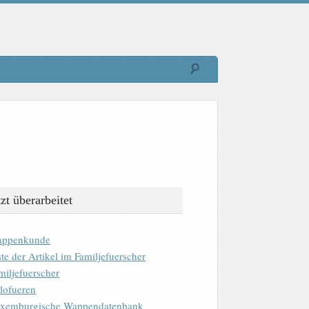
tzt überarbeitet
ppenkunde
ste der Artikel im Familjefuerscher
miljefuerscher
lofueren
xemburgische Wappendatenbank