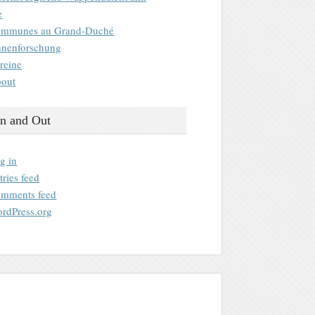
e
mmunes au Grand-Duché
nenforschung
reine
out
n and Out
g in
tries feed
mments feed
rdPress.org