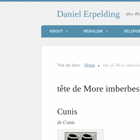
Daniel Erpelding
über He
ABOUT
HERALDIK
VELOFU
You are here:
Home
tête de More imberb
tête de More imberbes
Cunis
de Cunis