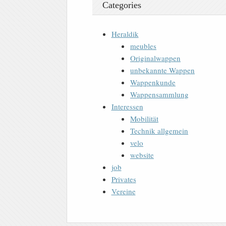
Categories
Heraldik
meubles
Originalwappen
unbekannte Wappen
Wappenkunde
Wappensammlung
Interessen
Mobilität
Technik allgemein
velo
website
job
Privates
Vereine