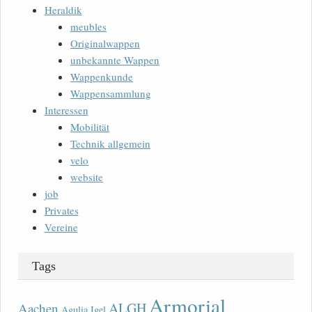
Heraldik
meubles
Originalwappen
unbekannte Wappen
Wappenkunde
Wappensammlung
Interessen
Mobilität
Technik allgemein
velo
website
job
Privates
Vereine
Tags
Armorial
ALGH
Aachen
Agulia Igel