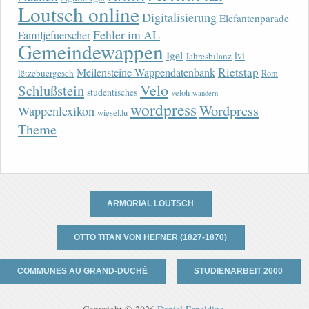
Loutsch online
Digitalisierung
Elefantenparade
Fehler im AL
Familjefuerscher
Gemeindewappen
Igel
lvi
Jahresbilanz
Rietstap
Meilensteine Wappendatenbank
lëtzebuergesch
Rom
Velo
Schlußstein
studentisches
veloh
wandern
wordpress
Wordpress
Wappenlexikon
wiesel.lu
Theme
ARMORIAL LOUTSCH
OTTO TITAN VON HEFNER (1827-1870)
COMMUNES AU GRAND-DUCHÉ
STUDIENARBEIT 2000