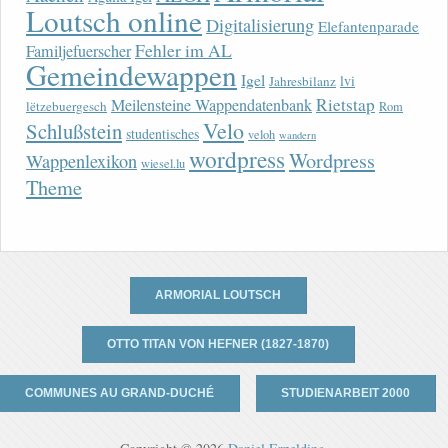
Loutsch online
Digitalisierung
Elefantenparade
Fehler im AL
Familjefuerscher
Gemeindewappen
Igel
lvi
Jahresbilanz
Rietstap
Meilensteine Wappendatenbank
lëtzebuergesch
Rom
Velo
Schlußstein
studentisches
veloh
wandern
wordpress
Wordpress
Wappenlexikon
wiesel.lu
Theme
ARMORIAL LOUTSCH
OTTO TITAN VON HEFNER (1827-1870)
COMMUNES AU GRAND-DUCHÉ
STUDIENARBEIT 2000