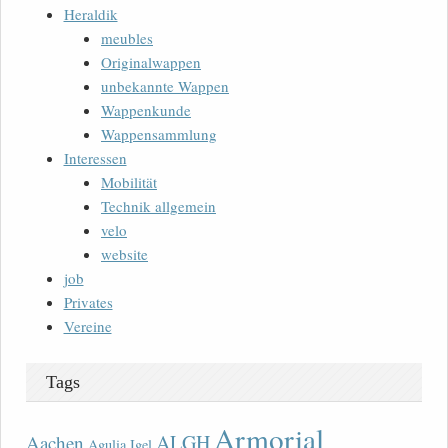
Heraldik
meubles
Originalwappen
unbekannte Wappen
Wappenkunde
Wappensammlung
Interessen
Mobilität
Technik allgemein
velo
website
job
Privates
Vereine
Tags
Armorial
ALGH
Aachen
Agulia Igel