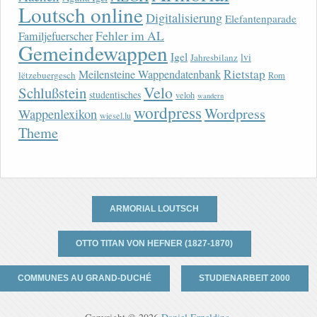
Loutsch online
Digitalisierung
Elefantenparade
Fehler im AL
Familjefuerscher
Gemeindewappen
Igel
lvi
Jahresbilanz
Rietstap
Meilensteine Wappendatenbank
lëtzebuergesch
Rom
Velo
Schlußstein
studentisches
veloh
wandern
wordpress
Wordpress
Wappenlexikon
wiesel.lu
Theme
ARMORIAL LOUTSCH
OTTO TITAN VON HEFNER (1827-1870)
COMMUNES AU GRAND-DUCHÉ
STUDIENARBEIT 2000