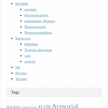
Heraldik
meubles
Originalwappen
unbekannte Wappen
Wappenkunde
Wappensammlung
Interessen
Mobilität
Technik allgemein
velo
website
job
Privates
Vereine
Tags
Armorial
ALGH
Aachen
Agulia Igel