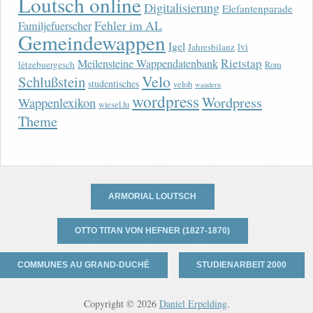
Loutsch online
Digitalisierung
Elefantenparade
Fehler im AL
Familjefuerscher
Gemeindewappen
Igel
lvi
Jahresbilanz
Rietstap
Meilensteine Wappendatenbank
lëtzebuergesch
Rom
Velo
Schlußstein
studentisches
veloh
wandern
wordpress
Wordpress
Wappenlexikon
wiesel.lu
Theme
ARMORIAL LOUTSCH
OTTO TITAN VON HEFNER (1827-1870)
COMMUNES AU GRAND-DUCHÉ
STUDIENARBEIT 2000
Copyright © 2026
Daniel Erpelding
.