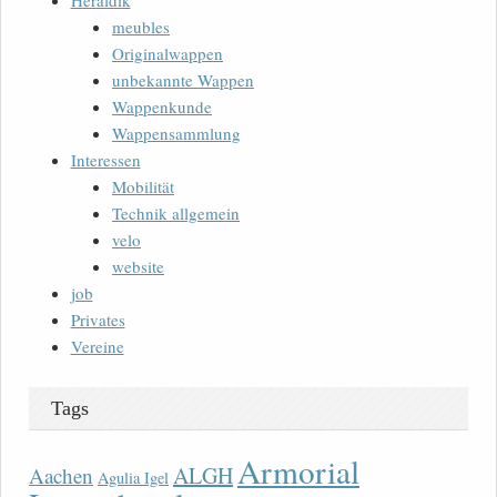
Heraldik
meubles
Originalwappen
unbekannte Wappen
Wappenkunde
Wappensammlung
Interessen
Mobilität
Technik allgemein
velo
website
job
Privates
Vereine
Tags
Armorial
ALGH
Aachen
Agulia Igel