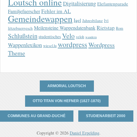
Loutsch online
Digitalisierung
Elefantenparade
Fehler im AL
Familjefuerscher
Gemeindewappen
Igel
lvi
Jahresbilanz
Rietstap
Meilensteine Wappendatenbank
lëtzebuergesch
Rom
Velo
Schlußstein
studentisches
veloh
wandern
wordpress
Wordpress
Wappenlexikon
wiesel.lu
Theme
ARMORIAL LOUTSCH
OTTO TITAN VON HEFNER (1827-1870)
COMMUNES AU GRAND-DUCHÉ
STUDIENARBEIT 2000
Copyright © 2026
Daniel Erpelding
.