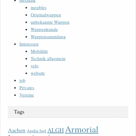
Heraldik
meubles
Originalwappen
unbekannte Wappen
Wappenkunde
Wappensammlung
Interessen
Mobilität
Technik allgemein
velo
website
job
Privates
Vereine
Tags
Armorial
ALGH
Aachen
Agulia Igel