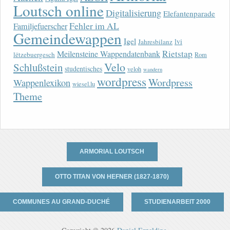
Loutsch online
Digitalisierung
Elefantenparade
Fehler im AL
Familjefuerscher
Gemeindewappen
Igel
lvi
Jahresbilanz
Rietstap
Meilensteine Wappendatenbank
lëtzebuergesch
Rom
Velo
Schlußstein
studentisches
veloh
wandern
wordpress
Wordpress
Wappenlexikon
wiesel.lu
Theme
ARMORIAL LOUTSCH
OTTO TITAN VON HEFNER (1827-1870)
COMMUNES AU GRAND-DUCHÉ
STUDIENARBEIT 2000