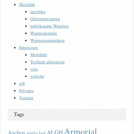
Heraldik
meubles
Originalwappen
unbekannte Wappen
Wappenkunde
Wappensammlung
Interessen
Mobilität
Technik allgemein
velo
website
job
Privates
Vereine
Tags
Armorial
ALGH
Aachen
Agulia Igel