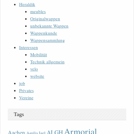
Heraldik
meubles
Originalwappen
unbekannte Wappen
Wappenkunde
Wappensammlung
Interessen
Mobilität
Technik allgemein
velo
website
job
Privates
Vereine
Tags
Armorial
ALGH
Aachen
Agulia Igel