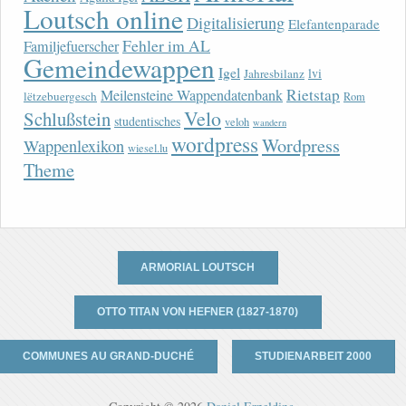
Loutsch online
Digitalisierung
Elefantenparade
Fehler im AL
Familjefuerscher
Gemeindewappen
Igel
lvi
Jahresbilanz
Rietstap
Meilensteine Wappendatenbank
lëtzebuergesch
Rom
Velo
Schlußstein
studentisches
veloh
wandern
wordpress
Wordpress
Wappenlexikon
wiesel.lu
Theme
ARMORIAL LOUTSCH
OTTO TITAN VON HEFNER (1827-1870)
COMMUNES AU GRAND-DUCHÉ
STUDIENARBEIT 2000