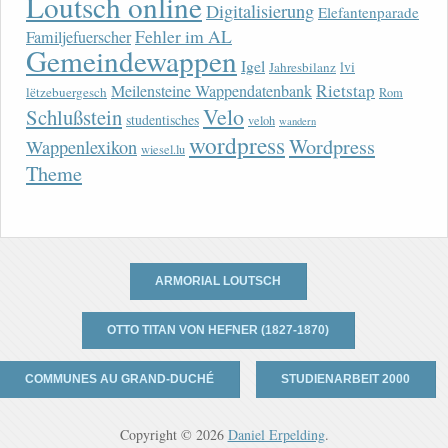
Loutsch online
Digitalisierung
Elefantenparade
Fehler im AL
Familjefuerscher
Gemeindewappen
Igel
lvi
Jahresbilanz
Rietstap
Meilensteine Wappendatenbank
lëtzebuergesch
Rom
Velo
Schlußstein
studentisches
veloh
wandern
wordpress
Wordpress
Wappenlexikon
wiesel.lu
Theme
ARMORIAL LOUTSCH
OTTO TITAN VON HEFNER (1827-1870)
COMMUNES AU GRAND-DUCHÉ
STUDIENARBEIT 2000
Copyright © 2026
Daniel Erpelding
.