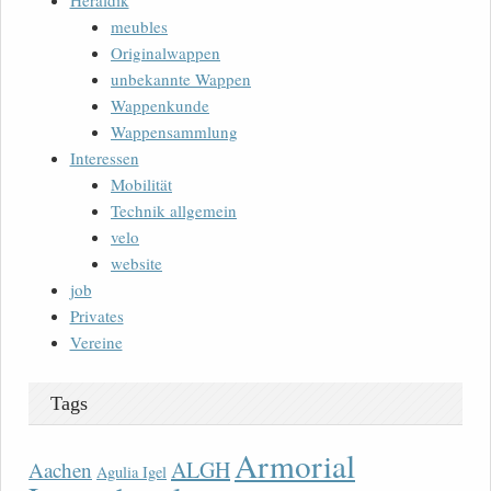
Heraldik
meubles
Originalwappen
unbekannte Wappen
Wappenkunde
Wappensammlung
Interessen
Mobilität
Technik allgemein
velo
website
job
Privates
Vereine
Tags
Armorial
ALGH
Aachen
Agulia Igel