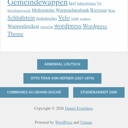
Gemeindewappen
Igel
lvi
Jahresbilanz
Rietstap
Meilensteine Wappendatenbank
lëtzebuergesch
Rom
Velo
Schlußstein
studentisches
veloh
wandern
wordpress
Wordpress
Wappenlexikon
wiesel.lu
Theme
ARMORIAL LOUTSCH
OTTO TITAN VON HEFNER (1827-1870)
COMMUNES AU GRAND-DUCHÉ
STUDIENARBEIT 2000
Copyright © 2026
Daniel Erpelding
.
Powered by
WordPress
and
Unique
.