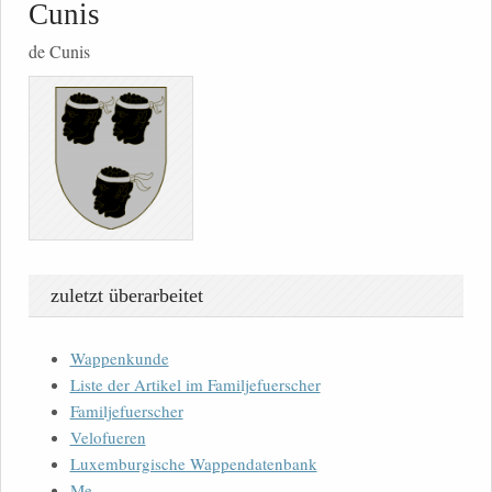
Cunis
de Cunis
zuletzt überarbeitet
Wappenkunde
Liste der Artikel im Familjefuerscher
Familjefuerscher
Velofueren
Luxemburgische Wappendatenbank
Me