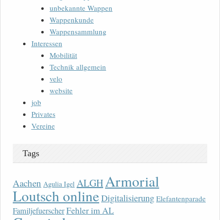
unbekannte Wappen
Wappenkunde
Wappensammlung
Interessen
Mobilität
Technik allgemein
velo
website
job
Privates
Vereine
Tags
Armorial
ALGH
Aachen
Agulia Igel
Loutsch online
Digitalisierung
Elefantenparade
Fehler im AL
Familjefuerscher