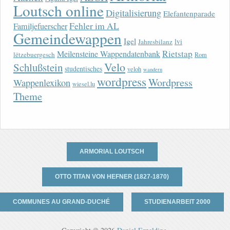
Loutsch online
Digitalisierung
Elefantenparade
Fehler im AL
Familjefuerscher
Gemeindewappen
Igel
lvi
Jahresbilanz
Rietstap
Meilensteine Wappendatenbank
lëtzebuergesch
Rom
Velo
Schlußstein
studentisches
veloh
wandern
wordpress
Wordpress
Wappenlexikon
wiesel.lu
Theme
ARMORIAL LOUTSCH
OTTO TITAN VON HEFNER (1827-1870)
COMMUNES AU GRAND-DUCHÉ
STUDIENARBEIT 2000