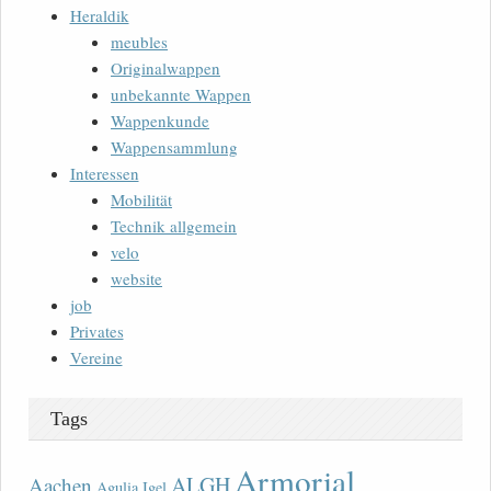
Heraldik
meubles
Originalwappen
unbekannte Wappen
Wappenkunde
Wappensammlung
Interessen
Mobilität
Technik allgemein
velo
website
job
Privates
Vereine
Tags
Armorial
ALGH
Aachen
Agulia Igel