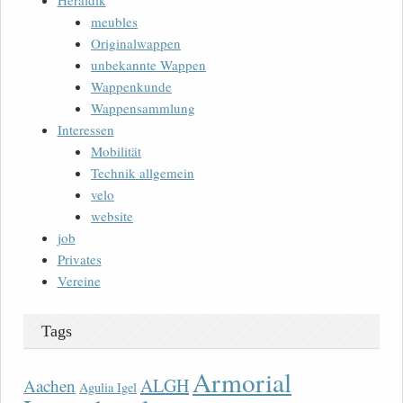
Heraldik
meubles
Originalwappen
unbekannte Wappen
Wappenkunde
Wappensammlung
Interessen
Mobilität
Technik allgemein
velo
website
job
Privates
Vereine
Tags
Armorial
ALGH
Aachen
Agulia Igel