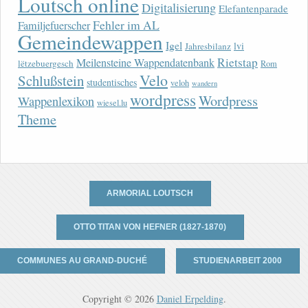
Loutsch online
Digitalisierung
Elefantenparade
Fehler im AL
Familjefuerscher
Gemeindewappen
Igel
lvi
Jahresbilanz
Rietstap
Meilensteine Wappendatenbank
lëtzebuergesch
Rom
Velo
Schlußstein
studentisches
veloh
wandern
wordpress
Wordpress
Wappenlexikon
wiesel.lu
Theme
ARMORIAL LOUTSCH
OTTO TITAN VON HEFNER (1827-1870)
COMMUNES AU GRAND-DUCHÉ
STUDIENARBEIT 2000
Copyright © 2026
Daniel Erpelding
.