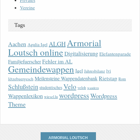
Privates
Vereine
Tags
Armorial
ALGH
Aachen
Agulia Igel
Loutsch online
Digitalisierung
Elefantenparade
Fehler im AL
Familjefuerscher
Gemeindewappen
Igel
lvi
Jahresbilanz
Rietstap
Meilensteine Wappendatenbank
lëtzebuergesch
Rom
Velo
Schlußstein
studentisches
veloh
wandern
wordpress
Wordpress
Wappenlexikon
wiesel.lu
Theme
ARMORIAL LOUTSCH