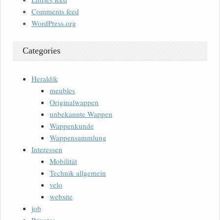
Comments feed
WordPress.org
Categories
Heraldik
meubles
Originalwappen
unbekannte Wappen
Wappenkunde
Wappensammlung
Interessen
Mobilität
Technik allgemein
velo
website
job