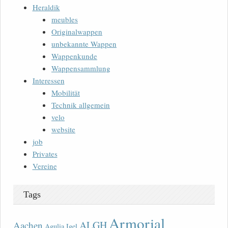
Heraldik
meubles
Originalwappen
unbekannte Wappen
Wappenkunde
Wappensammlung
Interessen
Mobilität
Technik allgemein
velo
website
job
Privates
Vereine
Tags
Armorial
ALGH
Aachen
Agulia Igel