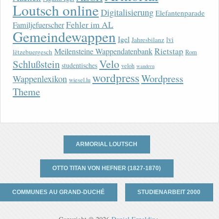
Loutsch online
Digitalisierung
Elefantenparade
Fehler im AL
Familjefuerscher
Gemeindewappen
Igel
lvi
Jahresbilanz
Rietstap
Meilensteine Wappendatenbank
lëtzebuergesch
Rom
Velo
Schlußstein
studentisches
veloh
wandern
wordpress
Wordpress
Wappenlexikon
wiesel.lu
Theme
ARMORIAL LOUTSCH
OTTO TITAN VON HEFNER (1827-1870)
COMMUNES AU GRAND-DUCHÉ
STUDIENARBEIT 2000