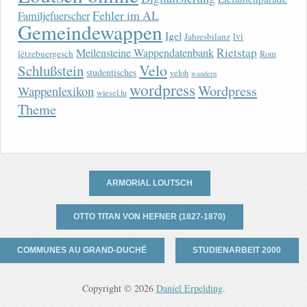
Fehler im AL
Familjefuerscher
Gemeindewappen
Igel
lvi
Jahresbilanz
Rietstap
Meilensteine Wappendatenbank
lëtzebuergesch
Rom
Velo
Schlußstein
studentisches
veloh
wandern
wordpress
Wordpress
Wappenlexikon
wiesel.lu
Theme
ARMORIAL LOUTSCH
OTTO TITAN VON HEFNER (1827-1870)
COMMUNES AU GRAND-DUCHÉ
STUDIENARBEIT 2000
Copyright © 2026
Daniel Erpelding
.