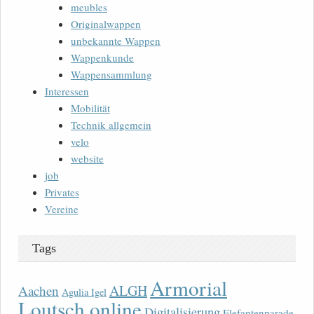
meubles
Originalwappen
unbekannte Wappen
Wappenkunde
Wappensammlung
Interessen
Mobilität
Technik allgemein
velo
website
job
Privates
Vereine
Tags
Armorial
ALGH
Aachen
Agulia Igel
Loutsch online
Digitalisierung
Elefantenparade