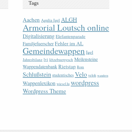
Tags
ALGH
Aachen
Agulia Igel
Armorial Loutsch online
Digitalisierung
Elefantenparade
Fehler im AL
Familjefuerscher
Gemeindewappen
Igel
Meilensteine
lvi
Jahresbilanz
lëtzebuergesch
Rietstap
Wappendatenbank
Rom
Velo
Schlußstein
studentisches
veloh
wandern
wordpress
Wappenlexikon
wiesel.lu
Wordpress Theme