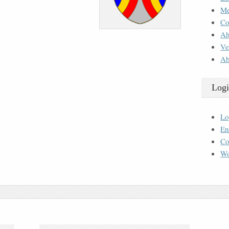
M
Co
Ah
Ve
Ab
Logi
Lo
En
Co
Wo