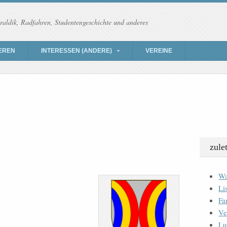
raldik, Radfahren, Studentengeschichte und anderes
EREN
INTERESSEN (ANDERE)
VEREINE
zule
Wa
Li
Fa
Ve
Lu