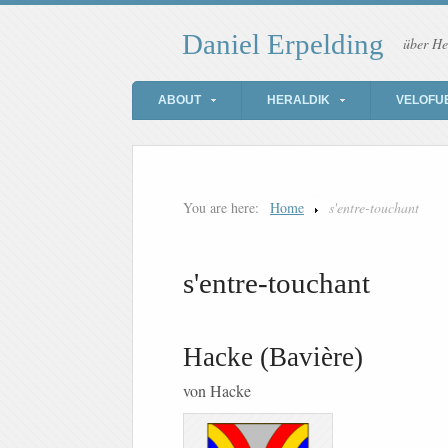
Daniel Erpelding
über He
ABOUT
HERALDIK
VELOFU
You are here:
Home
s'entre-touchant
s'entre-touchant
Hacke (Bavière)
von Hacke