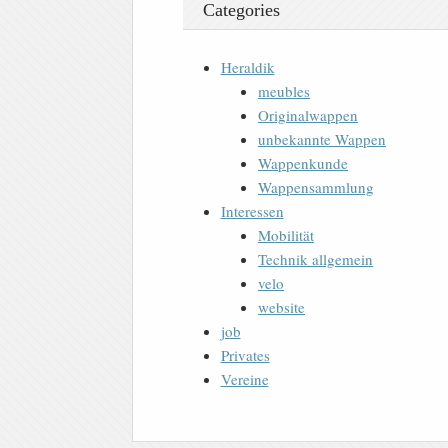
Categories
Heraldik
meubles
Originalwappen
unbekannte Wappen
Wappenkunde
Wappensammlung
Interessen
Mobilität
Technik allgemein
velo
website
job
Privates
Vereine