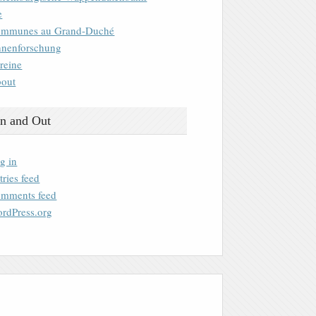
e
mmunes au Grand-Duché
nenforschung
reine
out
n and Out
g in
tries feed
mments feed
rdPress.org