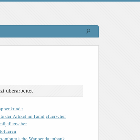
tzt überarbeitet
ppenkunde
ste der Artikel im Familjefuerscher
miljefuerscher
lofueren
xemburgische Wappendatenbank