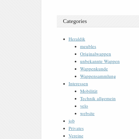
Categories
Heraldik
meubles
Originalwappen
unbekannte Wappen
Wappenkunde
Wappensammlung
Interessen
Mobilität
Technik allgemein
velo
website
job
Privates
Vereine