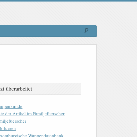
tzt überarbeitet
ppenkunde
ste der Artikel im Familjefuerscher
miljefuerscher
lofueren
xemburgische Wappendatenbank