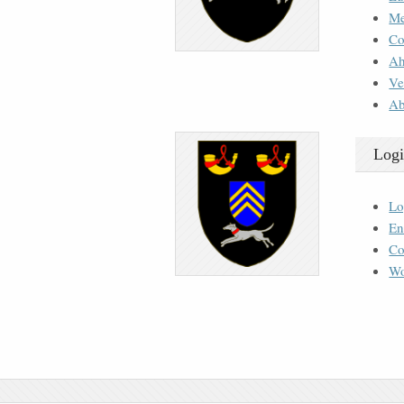
M
Co
Ah
Ve
Ab
Logi
Lo
En
Co
Wo