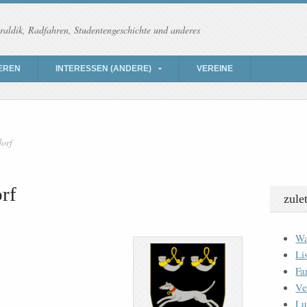
raldik, Radfahren, Studentengeschichte und anderes
EREN
INTERESSEN (ANDERE)
VEREINE
dorf
rf
zule
Wa
Li
Fa
Ve
Lu