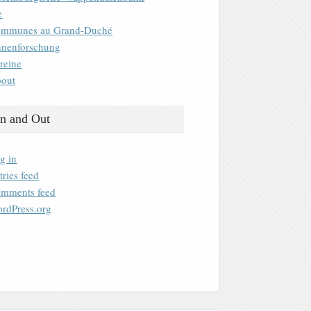
e
mmunes au Grand-Duché
nenforschung
reine
out
n and Out
g in
tries feed
mments feed
rdPress.org