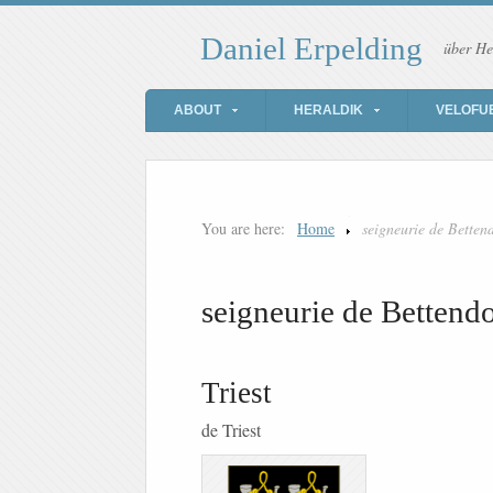
Daniel Erpelding
über He
ABOUT
HERALDIK
VELOFU
You are here:
Home
seigneurie de Betten
seigneurie de Bettendo
Triest
de Triest