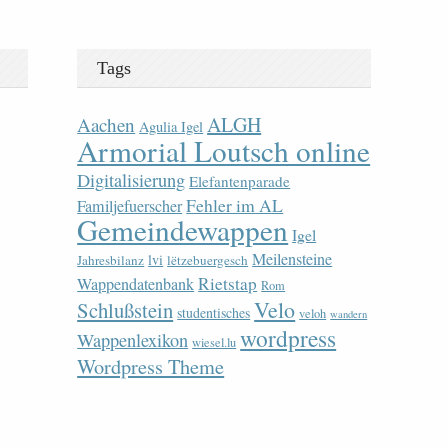
Tags
ALGH
Aachen
Agulia Igel
Armorial Loutsch online
Digitalisierung
Elefantenparade
Fehler im AL
Familjefuerscher
Gemeindewappen
Igel
Meilensteine
lvi
Jahresbilanz
lëtzebuergesch
Rietstap
Wappendatenbank
Rom
Velo
Schlußstein
studentisches
veloh
wandern
wordpress
Wappenlexikon
wiesel.lu
Wordpress Theme