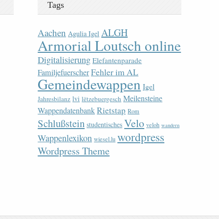
Tags
ALGH
Aachen
Agulia Igel
Armorial Loutsch online
Digitalisierung
Elefantenparade
Fehler im AL
Familjefuerscher
Gemeindewappen
Igel
Meilensteine
lvi
Jahresbilanz
lëtzebuergesch
Rietstap
Wappendatenbank
Rom
Velo
Schlußstein
studentisches
veloh
wandern
wordpress
Wappenlexikon
wiesel.lu
Wordpress Theme