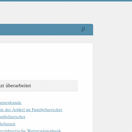
tzt überarbeitet
ppenkunde
ste der Artikel im Familjefuerscher
miljefuerscher
lofueren
xemburgische Wappendatenbank