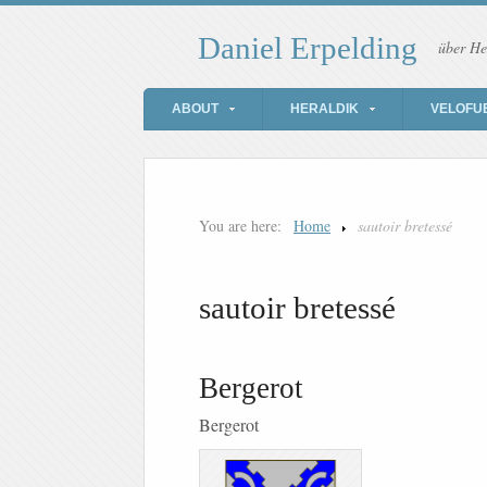
Daniel Erpelding
über He
ABOUT
HERALDIK
VELOFU
You are here:
Home
sautoir bretessé
sautoir bretessé
Bergerot
Bergerot