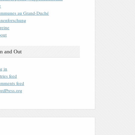
e
mmunes au Grand-Duché
nenforschung
reine
out
n and Out
g in
tries feed
mments feed
rdPress.org