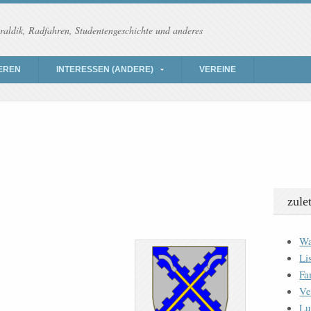
raldik, Radfahren, Studentengeschichte und anderes
EREN
INTERESSEN (ANDERE)
VEREINE
zule
Wa
Li
Fa
Ve
Lu