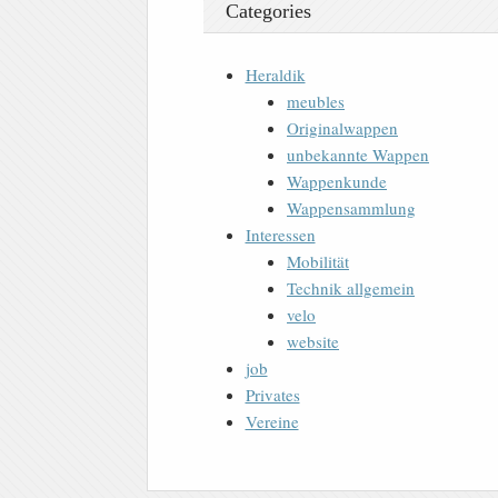
Categories
Heraldik
meubles
Originalwappen
unbekannte Wappen
Wappenkunde
Wappensammlung
Interessen
Mobilität
Technik allgemein
velo
website
job
Privates
Vereine