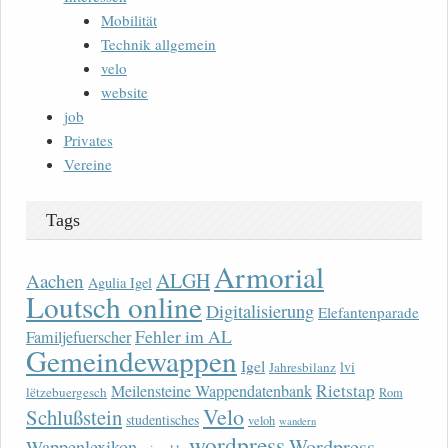
Mobilität
Technik allgemein
velo
website
job
Privates
Vereine
Tags
Armorial
ALGH
Aachen
Agulia Igel
Loutsch online
Digitalisierung
Elefantenparade
Fehler im AL
Familjefuerscher
Gemeindewappen
Igel
lvi
Jahresbilanz
Rietstap
Meilensteine Wappendatenbank
lëtzebuergesch
Rom
Velo
Schlußstein
studentisches
veloh
wandern
wordpress
Wordpress
Wappenlexikon