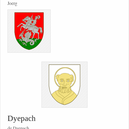
Joerg
Dyepach
de Dyepach