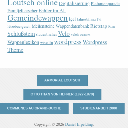
Loutsch online
Digitalisierung
Elefantenparade
Fehler im AL
Familjefuerscher
Gemeindewappen
Igel
lvi
Jahresbilanz
Rietstap
Meilensteine Wappendatenbank
lëtzebuergesch
Rom
Velo
Schlußstein
studentisches
veloh
wandern
wordpress
Wordpress
Wappenlexikon
wiesel.lu
Theme
ARMORIAL LOUTSCH
OTTO TITAN VON HEFNER (1827-1870)
COMMUNES AU GRAND-DUCHÉ
STUDIENARBEIT 2000
Copyright © 2026
Daniel Erpelding
.