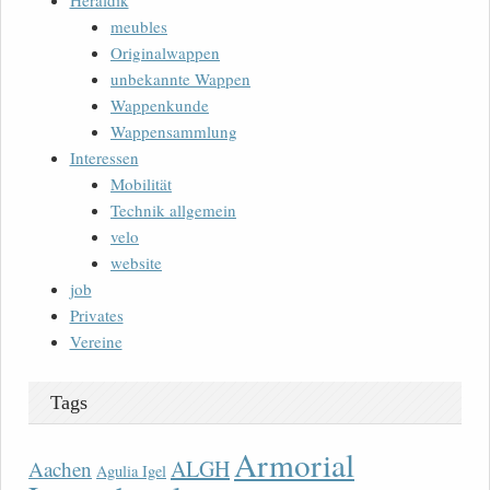
Heraldik
meubles
Originalwappen
unbekannte Wappen
Wappenkunde
Wappensammlung
Interessen
Mobilität
Technik allgemein
velo
website
job
Privates
Vereine
Tags
Armorial
ALGH
Aachen
Agulia Igel