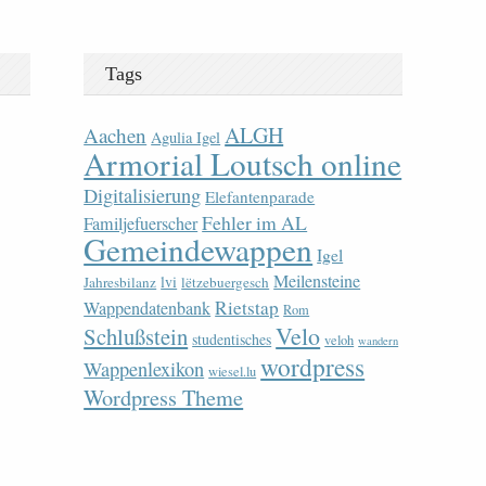
Tags
ALGH
Aachen
Agulia Igel
Armorial Loutsch online
Digitalisierung
Elefantenparade
Fehler im AL
Familjefuerscher
Gemeindewappen
Igel
Meilensteine
lvi
Jahresbilanz
lëtzebuergesch
Rietstap
Wappendatenbank
Rom
Velo
Schlußstein
studentisches
veloh
wandern
wordpress
Wappenlexikon
wiesel.lu
Wordpress Theme