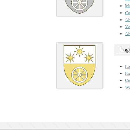
M
Co
Ah
Ve
Ab
Logi
Lo
En
Co
Wo