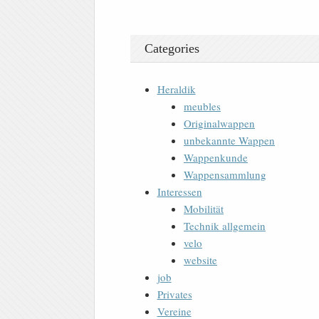
Categories
Heraldik
meubles
Originalwappen
unbekannte Wappen
Wappenkunde
Wappensammlung
Interessen
Mobilität
Technik allgemein
velo
website
job
Privates
Vereine