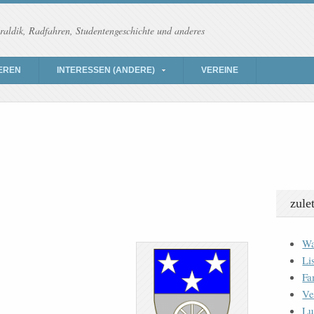
raldik, Radfahren, Studentengeschichte und anderes
EREN
INTERESSEN (ANDERE)
VEREINE
zule
Wa
Li
Fa
Ve
Lu