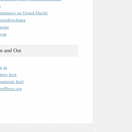
e
mmunes au Grand-Duché
nenforschung
reine
out
n and Out
g in
tries feed
mments feed
rdPress.org