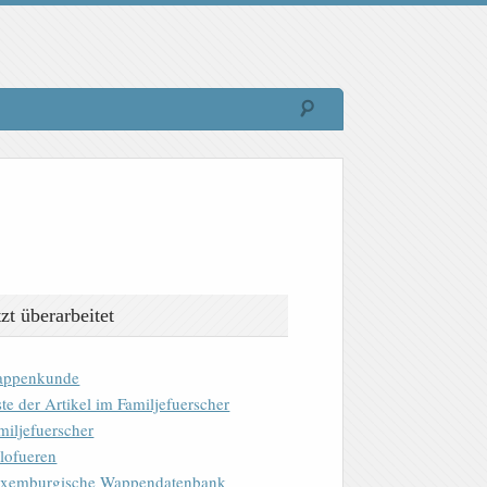
tzt überarbeitet
ppenkunde
ste der Artikel im Familjefuerscher
miljefuerscher
lofueren
xemburgische Wappendatenbank