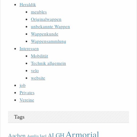
Heraldik
meubles
Originalwappen
unbekannte Wappen
Wappenkunde
Wappensammlung
Interessen
Mobilität
Technik allgemein
velo
website
job
Privates
Vereine
Tags
Armorial
ALGH
Aachen
Agulia Igel