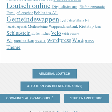
Loutsch online
Digitalisierung
Elefantenparade
Fehler im AL
Familjefuerscher
Gemeindewappen
Igel
lvi
Jahresbilanz
Rietstap
Meilensteine Wappendatenbank
lëtzebuergesch
Rom
Velo
Schlußstein
studentisches
veloh
wandern
wordpress
Wordpress
Wappenlexikon
wiesel.lu
Theme
ARMORIAL LOUTSCH
OTTO TITAN VON HEFNER (1827-1870)
COMMUNES AU GRAND-DUCHÉ
STUDIENARBEIT 2000