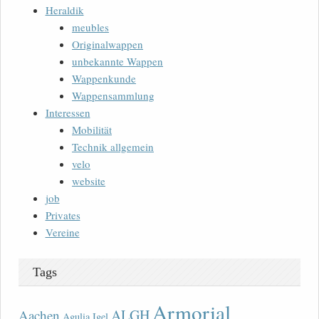
Heraldik
meubles
Originalwappen
unbekannte Wappen
Wappenkunde
Wappensammlung
Interessen
Mobilität
Technik allgemein
velo
website
job
Privates
Vereine
Tags
Armorial
ALGH
Aachen
Agulia Igel