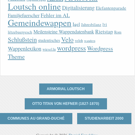
Loutsch online
Digitalisierung
Elefantenparade
Fehler im AL
Familjefuerscher
Gemeindewappen
Igel
lvi
Jahresbilanz
Rietstap
Meilensteine Wappendatenbank
lëtzebuergesch
Rom
Velo
Schlußstein
studentisches
veloh
wandern
wordpress
Wordpress
Wappenlexikon
wiesel.lu
Theme
ARMORIAL LOUTSCH
OTTO TITAN VON HEFNER (1827-1870)
COMMUNES AU GRAND-DUCHÉ
STUDIENARBEIT 2000