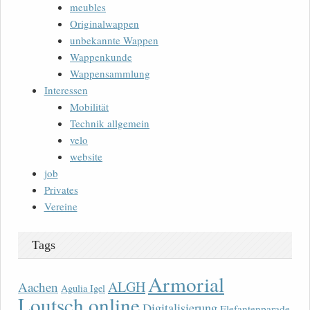
meubles
Originalwappen
unbekannte Wappen
Wappenkunde
Wappensammlung
Interessen
Mobilität
Technik allgemein
velo
website
job
Privates
Vereine
Tags
Armorial
ALGH
Aachen
Agulia Igel
Loutsch online
Digitalisierung
Elefantenparade