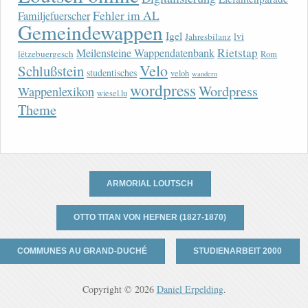
Fehler im AL
Familjefuerscher
Gemeindewappen
Igel
lvi
Jahresbilanz
Rietstap
Meilensteine Wappendatenbank
lëtzebuergesch
Rom
Velo
Schlußstein
studentisches
veloh
wandern
wordpress
Wordpress
Wappenlexikon
wiesel.lu
Theme
ARMORIAL LOUTSCH
OTTO TITAN VON HEFNER (1827-1870)
COMMUNES AU GRAND-DUCHÉ
STUDIENARBEIT 2000
Copyright © 2026
Daniel Erpelding
.