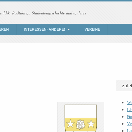
raldik, Radfahren, Studentengeschichte und anderes
EREN
INTERESSEN (ANDERE)
VEREINE
zule
Wa
Li
Fa
Ve
Lu