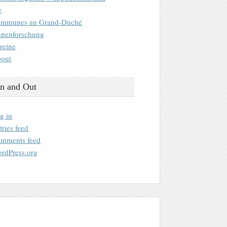
e
mmunes au Grand-Duché
nenforschung
reine
out
n and Out
g in
tries feed
mments feed
rdPress.org