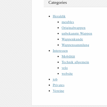
Categories
Heraldik
meubles
Originalwappen
unbekannte Wappen
Wappenkunde
Wappensammlung
Interessen
Mobilität
Technik allgemein
velo
website
job
Privates
Vereine