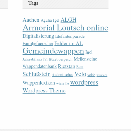
Tags
ALGH
Aachen
Agulia Igel
Armorial Loutsch online
Digitalisierung
Elefantenparade
Fehler im AL
Familjefuerscher
Gemeindewappen
Igel
Meilensteine
lvi
Jahresbilanz
lëtzebuergesch
Rietstap
Wappendatenbank
Rom
Velo
Schlußstein
studentisches
veloh
wandern
wordpress
Wappenlexikon
wiesel.lu
Wordpress Theme