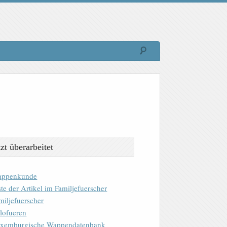
tzt überarbeitet
ppenkunde
ste der Artikel im Familjefuerscher
miljefuerscher
lofueren
xemburgische Wappendatenbank