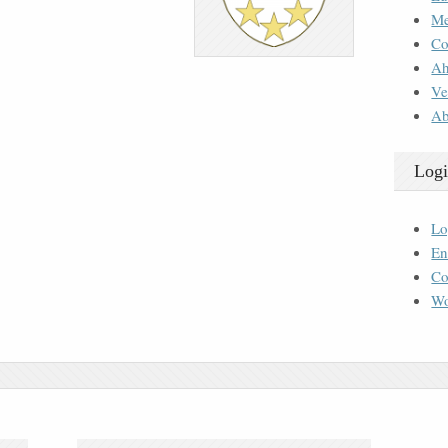
M
Co
Ah
Ve
Ab
Logi
Lo
En
Co
Wo