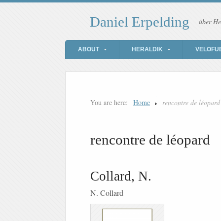
Daniel Erpelding
über He
ABOUT
HERALDIK
VELOFU
You are here:
Home
rencontre de léopard
rencontre de léopard
Collard, N.
N. Collard