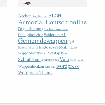
Tags
ALGH
Aachen
Agulia Igel
Armorial Loutsch online
Digitalisierung
Elefantenparade
Fehler im AL
Familjefuerscher
Gemeindewappen
Igel
Meilensteine
lvi
Jahresbilanz
lëtzebuergesch
Rietstap
Wappendatenbank
Rom
Velo
Schlußstein
studentisches
veloh
wandern
wordpress
Wappenlexikon
wiesel.lu
Wordpress Theme