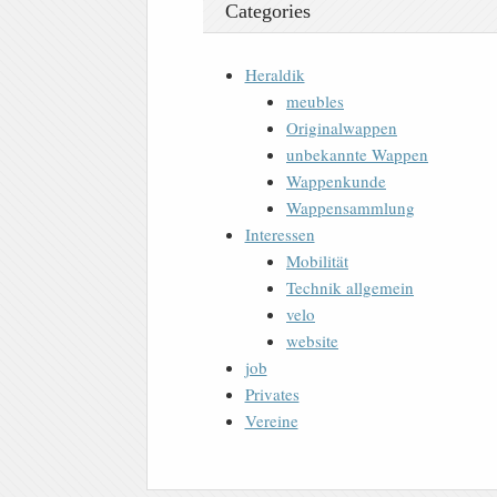
Categories
Heraldik
meubles
Originalwappen
unbekannte Wappen
Wappenkunde
Wappensammlung
Interessen
Mobilität
Technik allgemein
velo
website
job
Privates
Vereine