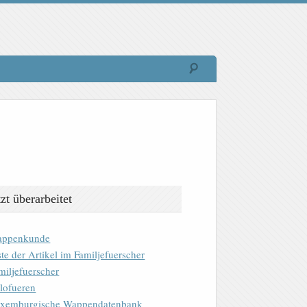
tzt überarbeitet
ppenkunde
ste der Artikel im Familjefuerscher
miljefuerscher
lofueren
xemburgische Wappendatenbank