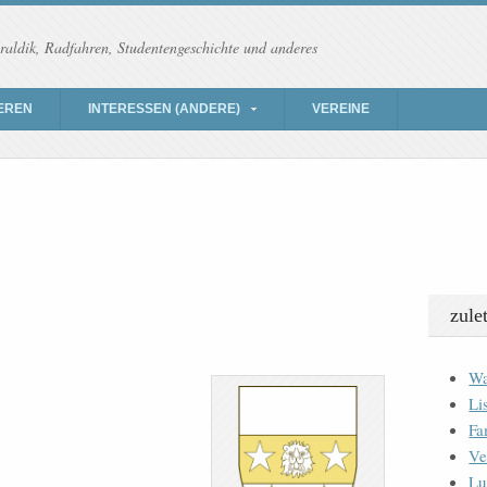
raldik, Radfahren, Studentengeschichte und anderes
EREN
INTERESSEN (ANDERE)
VEREINE
zule
Wa
Li
Fa
Ve
Lu