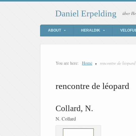
Daniel Erpelding
über He
ABOUT
HERALDIK
VELOFU
You are here:
Home
rencontre de léopard
rencontre de léopard
Collard, N.
N. Collard