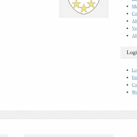
M
Co
Ah
Ve
Ab
Logi
Lo
En
Co
Wo