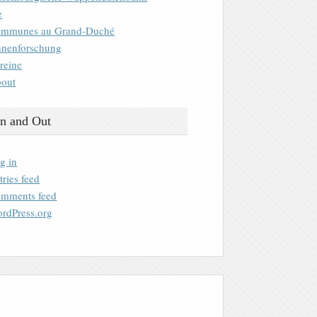
e
mmunes au Grand-Duché
nenforschung
reine
out
n and Out
g in
tries feed
mments feed
rdPress.org