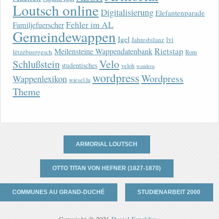
Loutsch online
Digitalisierung
Elefantenparade
Fehler im AL
Familjefuerscher
Gemeindewappen
Igel
lvi
Jahresbilanz
Rietstap
Meilensteine Wappendatenbank
lëtzebuergesch
Rom
Velo
Schlußstein
studentisches
veloh
wandern
wordpress
Wordpress
Wappenlexikon
wiesel.lu
Theme
ARMORIAL LOUTSCH
OTTO TITAN VON HEFNER (1827-1870)
COMMUNES AU GRAND-DUCHÉ
STUDIENARBEIT 2000