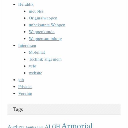
Heraldik
meubles
Originalwappen
unbekannte Wappen
Wappenkunde
Wappensammlung
Interessen
Mobilität
Technik allgemein
velo
website
job
Privates
Vereine
Tags
Armorial
ALGH
Aachen
Agulia Igel