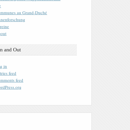
e
mmunes au Grand-Duché
nenforschung
reine
out
n and Out
g in
tries feed
mments feed
rdPress.org