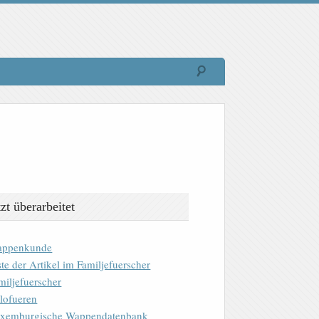
tzt überarbeitet
ppenkunde
ste der Artikel im Familjefuerscher
miljefuerscher
lofueren
xemburgische Wappendatenbank