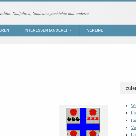
raldik, Radfahren, Studentengeschichte und anderes
EREN
INTERESSEN (ANDERE)
VEREINE
zule
Wa
Li
Fa
Ve
Lu