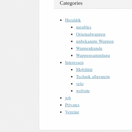
Categories
Heraldik
meubles
Originalwappen
unbekannte Wappen
Wappenkunde
Wappensammlung
Interessen
Mobilität
Technik allgemein
velo
website
job
Privates
Vereine