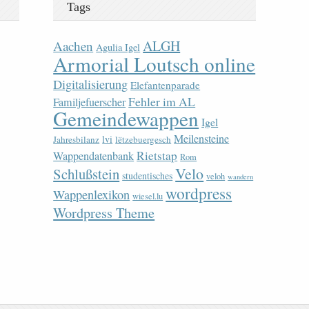
Tags
ALGH
Aachen
Agulia Igel
Armorial Loutsch online
Digitalisierung
Elefantenparade
Fehler im AL
Familjefuerscher
Gemeindewappen
Igel
Meilensteine
lvi
Jahresbilanz
lëtzebuergesch
Rietstap
Wappendatenbank
Rom
Velo
Schlußstein
studentisches
veloh
wandern
wordpress
Wappenlexikon
wiesel.lu
Wordpress Theme