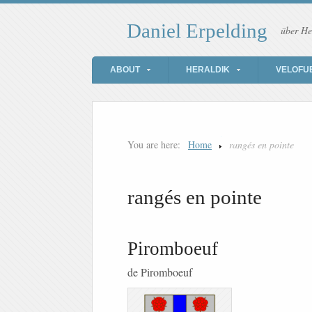
Daniel Erpelding
über He
ABOUT
HERALDIK
VELOFU
You are here:
Home
rangés en pointe
rangés en pointe
Piromboeuf
de Piromboeuf