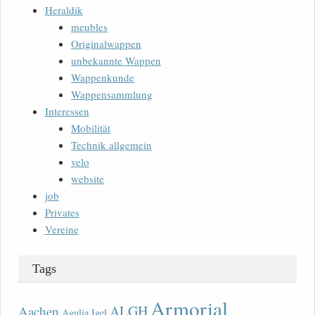
Heraldik
meubles
Originalwappen
unbekannte Wappen
Wappenkunde
Wappensammlung
Interessen
Mobilität
Technik allgemein
velo
website
job
Privates
Vereine
Tags
Armorial
ALGH
Aachen
Agulia Igel