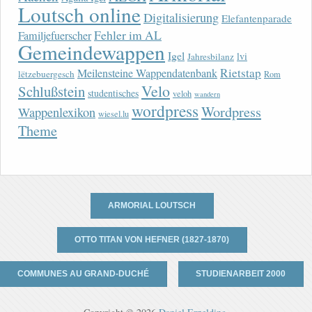
Loutsch online
Digitalisierung
Elefantenparade
Fehler im AL
Familjefuerscher
Gemeindewappen
Igel
lvi
Jahresbilanz
Rietstap
Meilensteine Wappendatenbank
lëtzebuergesch
Rom
Velo
Schlußstein
studentisches
veloh
wandern
wordpress
Wordpress
Wappenlexikon
wiesel.lu
Theme
ARMORIAL LOUTSCH
OTTO TITAN VON HEFNER (1827-1870)
COMMUNES AU GRAND-DUCHÉ
STUDIENARBEIT 2000