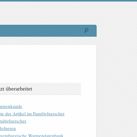
tzt überarbeitet
ppenkunde
ste der Artikel im Familjefuerscher
miljefuerscher
lofueren
xemburgische Wappendatenbank