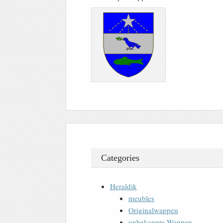
Categories
Heraldik
meubles
Originalwappen
unbekannte Wappen