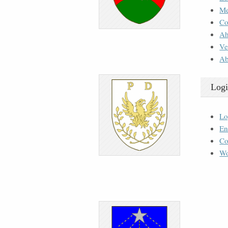
M
Co
Ah
Ve
Ab
Logi
Lo
En
Co
Wo