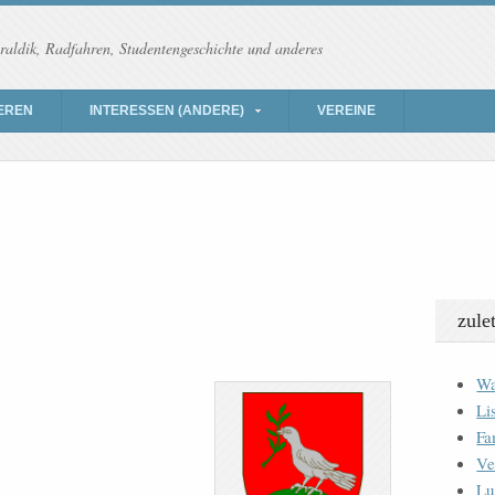
raldik, Radfahren, Studentengeschichte und anderes
EREN
INTERESSEN (ANDERE)
VEREINE
zule
Wa
Li
Fa
Ve
Lu