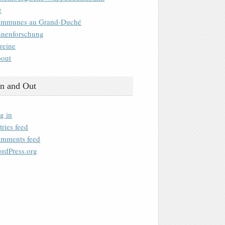
e
mmunes au Grand-Duché
nenforschung
reine
out
n and Out
g in
tries feed
mments feed
rdPress.org