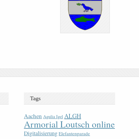
Tags
ALGH
Aachen
Agulia Igel
Armorial Loutsch online
Digitalisierung
Elefantenparade