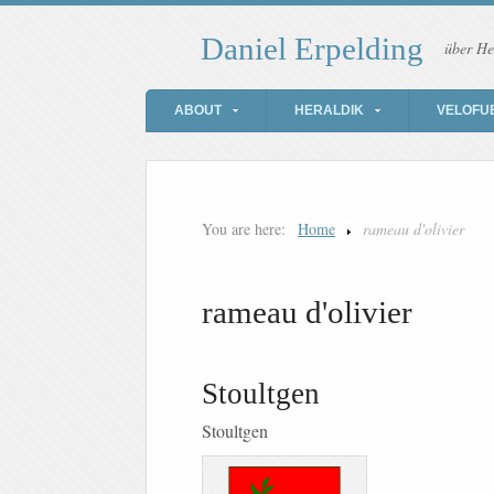
Daniel Erpelding
über He
ABOUT
HERALDIK
VELOFU
You are here:
Home
rameau d'olivier
rameau d'olivier
Stoultgen
Stoultgen