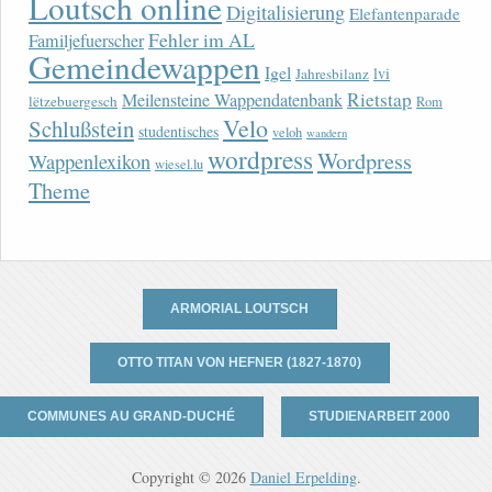
Loutsch online
Digitalisierung
Elefantenparade
Fehler im AL
Familjefuerscher
Gemeindewappen
Igel
lvi
Jahresbilanz
Rietstap
Meilensteine Wappendatenbank
lëtzebuergesch
Rom
Velo
Schlußstein
studentisches
veloh
wandern
wordpress
Wordpress
Wappenlexikon
wiesel.lu
Theme
ARMORIAL LOUTSCH
OTTO TITAN VON HEFNER (1827-1870)
COMMUNES AU GRAND-DUCHÉ
STUDIENARBEIT 2000
Copyright © 2026
Daniel Erpelding
.