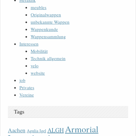
Heraldik
meubles
Originalwappen
unbekannte Wappen
Wappenkunde
Wappensammlung
Interessen
Mobilität
Technik allgemein
velo
website
job
Privates
Vereine
Tags
Armorial
ALGH
Aachen
Agulia Igel