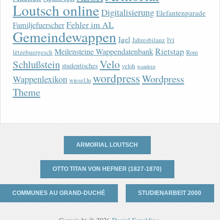
Loutsch online
Digitalisierung
Elefantenparade
Fehler im AL
Familjefuerscher
Gemeindewappen
Igel
lvi
Jahresbilanz
Rietstap
Meilensteine Wappendatenbank
lëtzebuergesch
Rom
Velo
Schlußstein
studentisches
veloh
wandern
wordpress
Wordpress
Wappenlexikon
wiesel.lu
Theme
ARMORIAL LOUTSCH
OTTO TITAN VON HEFNER (1827-1870)
COMMUNES AU GRAND-DUCHÉ
STUDIENARBEIT 2000