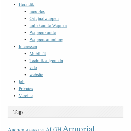
Heraldik
meubles
Originalwappen
unbekannte Wappen
Wappenkunde
Wappensammlung
Interessen
Mobilität
Technik allgemein
velo
website
job
Privates
Vereine
Tags
Armorial
ALGH
Aachen
Agulia Igel