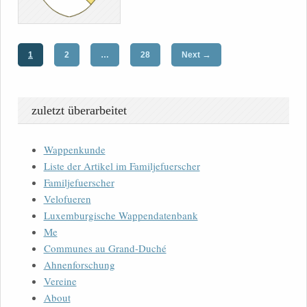
→
1
2
…
28
Next
zuletzt überarbeitet
Wappenkunde
Liste der Artikel im Familjefuerscher
Familjefuerscher
Velofueren
Luxemburgische Wappendatenbank
Me
Communes au Grand-Duché
Ahnenforschung
Vereine
About