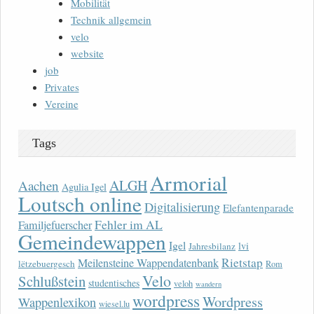
Mobilität
Technik allgemein
velo
website
job
Privates
Vereine
Tags
Armorial
ALGH
Aachen
Agulia Igel
Loutsch online
Digitalisierung
Elefantenparade
Fehler im AL
Familjefuerscher
Gemeindewappen
Igel
lvi
Jahresbilanz
Rietstap
Meilensteine Wappendatenbank
lëtzebuergesch
Rom
Velo
Schlußstein
studentisches
veloh
wandern
wordpress
Wordpress
Wappenlexikon
wiesel.lu