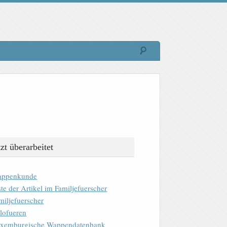
tzt überarbeitet
ppenkunde
ste der Artikel im Familjefuerscher
miljefuerscher
lofueren
xemburgische Wappendatenbank