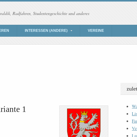
raldik, Radfahren, Studentengeschichte und anderes
EREN
INTERESSEN (ANDERE)
VEREINE
zule
Wa
riante 1
Li
Fa
Ve
Lu