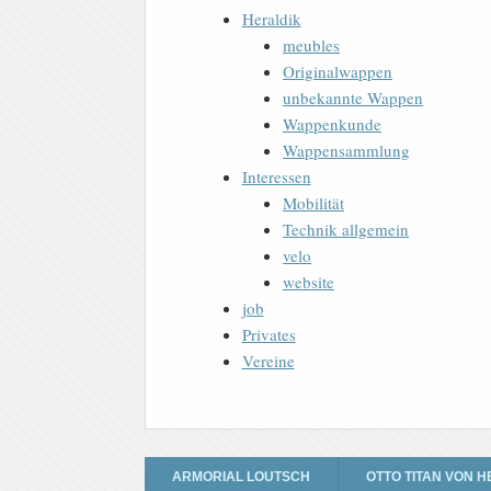
Heraldik
meubles
Originalwappen
unbekannte Wappen
Wappenkunde
Wappensammlung
Interessen
Mobilität
Technik allgemein
velo
website
job
Privates
Vereine
ARMORIAL LOUTSCH
OTTO TITAN VON H