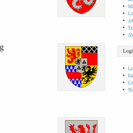
M
Co
Ah
Ve
Ab
g
Logi
Lo
En
Co
Wo