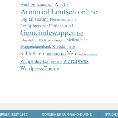
ALGH
Aachen
Agulia Igel
Armorial Loutsch online
Digitalisierung
Elefantenparade
Fehler im AL
Familjefuerscher
Gemeindewappen
Igel
Meilensteine
lvi
Jahresbilanz
lëtzebuergesch
Rietstap
Wappendatenbank
Rom
Velo
Schlußstein
studentisches
veloh
wandern
wordpress
Wappenlexikon
wiesel.lu
Wordpress Theme
EFNER (1827-1870)
COMMUNES AU GRAND-DUCHÉ
STUDIE