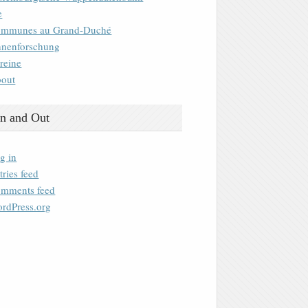
e
mmunes au Grand-Duché
nenforschung
reine
out
n and Out
g in
tries feed
mments feed
rdPress.org