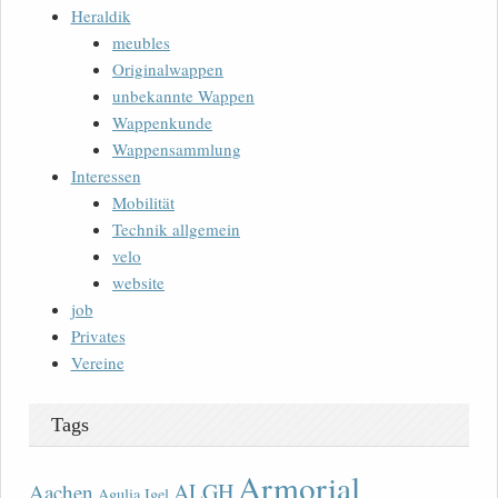
Heraldik
meubles
Originalwappen
unbekannte Wappen
Wappenkunde
Wappensammlung
Interessen
Mobilität
Technik allgemein
velo
website
job
Privates
Vereine
Tags
Armorial
ALGH
Aachen
Agulia Igel