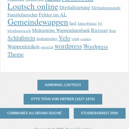
Loutsch online
Digitalisierung
Elefantenparade
Fehler im AL
Familjefuerscher
Gemeindewappen
Igel
lvi
Jahresbilanz
Rietstap
Meilensteine Wappendatenbank
lëtzebuergesch
Rom
Velo
Schlußstein
studentisches
veloh
wandern
wordpress
Wordpress
Wappenlexikon
wiesel.lu
Theme
ARMORIAL LOUTSCH
OTTO TITAN VON HEFNER (1827-1870)
COMMUNES AU GRAND-DUCHÉ
STUDIENARBEIT 2000