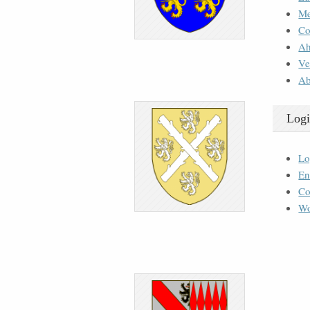
M
Co
Ah
Ve
Ab
Logi
Lo
En
Co
Wo