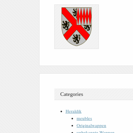
Categories
Heraldik
meubles
Originalwappen
unbekannte Wappen