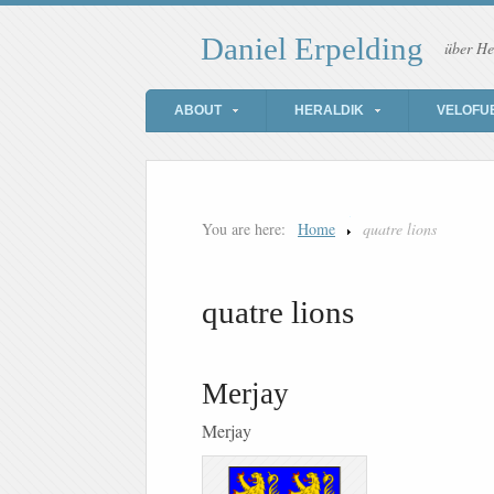
Daniel Erpelding
über He
ABOUT
HERALDIK
VELOFU
You are here:
Home
quatre lions
quatre lions
Merjay
Merjay