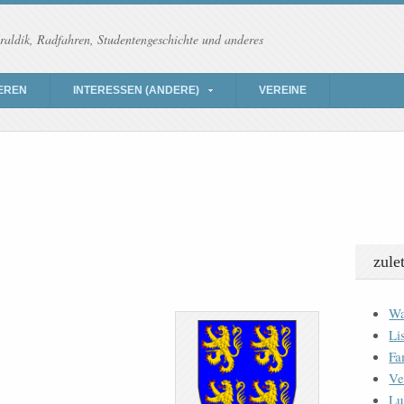
raldik, Radfahren, Studentengeschichte und anderes
EREN
INTERESSEN (ANDERE)
VEREINE
zule
Wa
Li
Fa
Ve
Lu