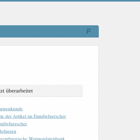
tzt überarbeitet
ppenkunde
ste der Artikel im Familjefuerscher
miljefuerscher
lofueren
xemburgische Wappendatenbank