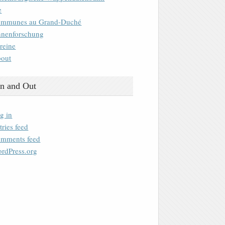
e
mmunes au Grand-Duché
nenforschung
reine
out
n and Out
g in
tries feed
mments feed
rdPress.org