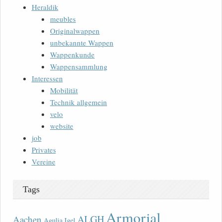
Heraldik
meubles
Originalwappen
unbekannte Wappen
Wappenkunde
Wappensammlung
Interessen
Mobilität
Technik allgemein
velo
website
job
Privates
Vereine
Tags
Armorial
ALGH
Aachen
Agulia Igel