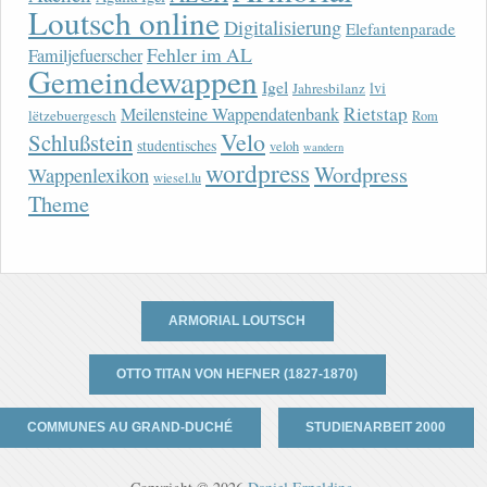
Loutsch online
Digitalisierung
Elefantenparade
Fehler im AL
Familjefuerscher
Gemeindewappen
Igel
lvi
Jahresbilanz
Rietstap
Meilensteine Wappendatenbank
lëtzebuergesch
Rom
Velo
Schlußstein
studentisches
veloh
wandern
wordpress
Wordpress
Wappenlexikon
wiesel.lu
Theme
ARMORIAL LOUTSCH
OTTO TITAN VON HEFNER (1827-1870)
COMMUNES AU GRAND-DUCHÉ
STUDIENARBEIT 2000