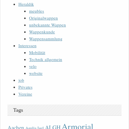
Heraldik
meubles
Originalwappen
unbekannte Wappen
Wappenkunde
Wappensammlung
Interessen
Mobilität
Technik allgemein
velo
website
job
Privates
Vereine
Tags
Armorial
ALGH
Aachen
Agulia Igel