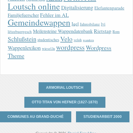
Loutsch online
Digitalisierung
Elefantenparade
Fehler im AL
Familjefuerscher
Gemeindewappen
Igel
lvi
Jahresbilanz
Rietstap
Meilensteine Wappendatenbank
lëtzebuergesch
Rom
Velo
Schlußstein
studentisches
veloh
wandern
wordpress
Wordpress
Wappenlexikon
wiesel.lu
Theme
ARMORIAL LOUTSCH
OTTO TITAN VON HEFNER (1827-1870)
COMMUNES AU GRAND-DUCHÉ
STUDIENARBEIT 2000