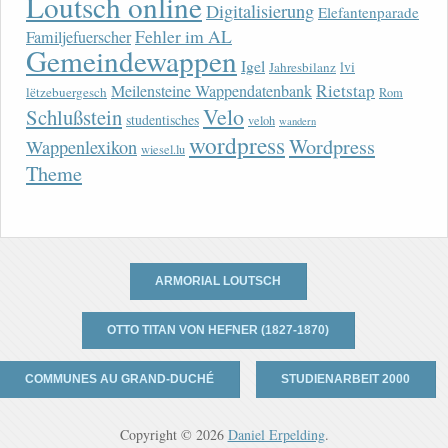
Loutsch online
Digitalisierung
Elefantenparade
Fehler im AL
Familjefuerscher
Gemeindewappen
Igel
lvi
Jahresbilanz
Rietstap
Meilensteine Wappendatenbank
lëtzebuergesch
Rom
Velo
Schlußstein
studentisches
veloh
wandern
wordpress
Wordpress
Wappenlexikon
wiesel.lu
Theme
ARMORIAL LOUTSCH
OTTO TITAN VON HEFNER (1827-1870)
COMMUNES AU GRAND-DUCHÉ
STUDIENARBEIT 2000
Copyright © 2026
Daniel Erpelding
.