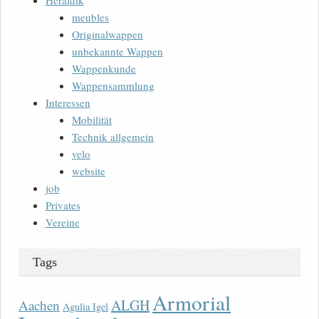
Heraldik
meubles
Originalwappen
unbekannte Wappen
Wappenkunde
Wappensammlung
Interessen
Mobilität
Technik allgemein
velo
website
job
Privates
Vereine
Tags
Armorial
ALGH
Aachen
Agulia Igel