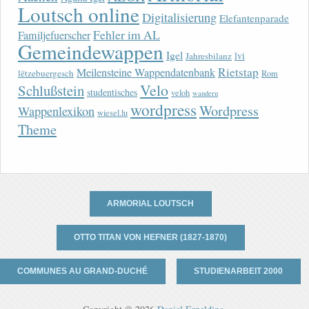
Loutsch online
Digitalisierung
Elefantenparade
Fehler im AL
Familjefuerscher
Gemeindewappen
Igel
lvi
Jahresbilanz
Rietstap
Meilensteine Wappendatenbank
lëtzebuergesch
Rom
Velo
Schlußstein
studentisches
veloh
wandern
wordpress
Wordpress
Wappenlexikon
wiesel.lu
Theme
ARMORIAL LOUTSCH
OTTO TITAN VON HEFNER (1827-1870)
COMMUNES AU GRAND-DUCHÉ
STUDIENARBEIT 2000