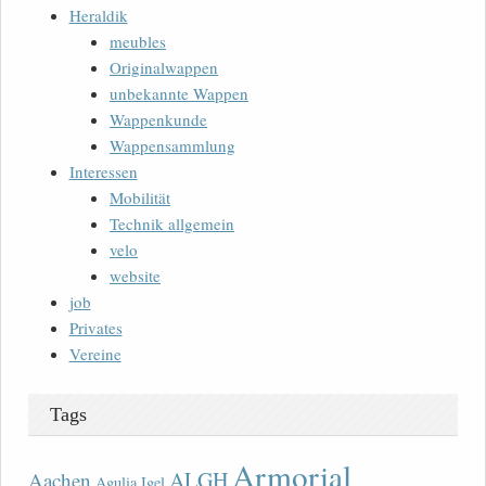
Heraldik
meubles
Originalwappen
unbekannte Wappen
Wappenkunde
Wappensammlung
Interessen
Mobilität
Technik allgemein
velo
website
job
Privates
Vereine
Tags
Armorial
ALGH
Aachen
Agulia Igel