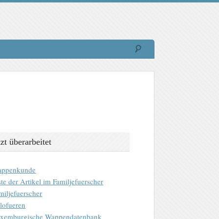
tzt überarbeitet
ppenkunde
ste der Artikel im Familjefuerscher
miljefuerscher
lofueren
xemburgische Wappendatenbank