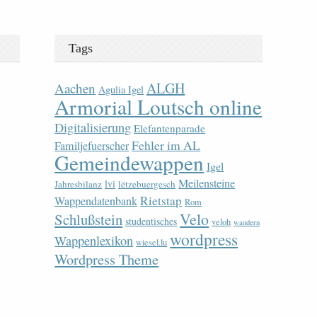
Tags
ALGH
Aachen
Agulia Igel
Armorial Loutsch online
Digitalisierung
Elefantenparade
Fehler im AL
Familjefuerscher
Gemeindewappen
Igel
Meilensteine
lvi
Jahresbilanz
lëtzebuergesch
Rietstap
Wappendatenbank
Rom
Velo
Schlußstein
studentisches
veloh
wandern
wordpress
Wappenlexikon
wiesel.lu
Wordpress Theme