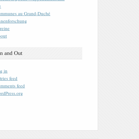
e
mmunes au Grand-Duché
nenforschung
reine
out
n and Out
g in
tries feed
mments feed
rdPress.org