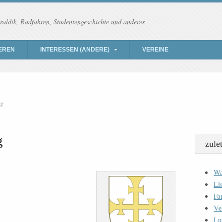
raldik, Radfahren, Studentengeschichte und anderes
EREN
INTERESSEN (ANDERE)
VEREINE
rg
g
zule
Wa
Li
Fa
Ve
Lu