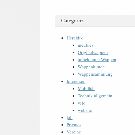
Categories
Heraldik
meubles
Originalwappen
unbekannte Wappen
Wappenkunde
Wappensammlung
Interessen
Mobilität
Technik allgemein
velo
website
job
Privates
Vereine