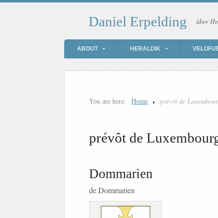
Daniel Erpelding
über He
ABOUT
HERALDIK
VELOFU
You are here:
Home
prévôt de Luxembou
prévôt de Luxembour
Dommarien
de Dommarien