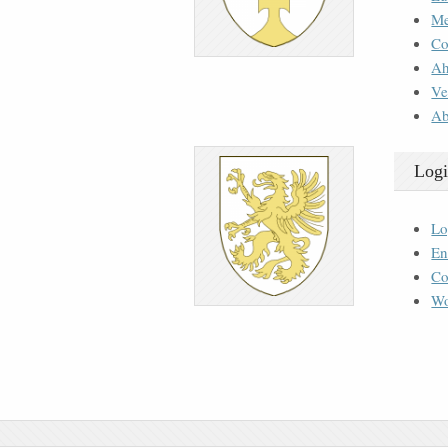
M
Co
Ah
Ve
Ab
Logi
Lo
En
Co
Wo