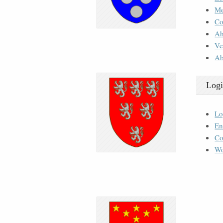
M
Co
Ah
Ve
Ab
Logi
Lo
En
Co
Wo