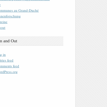
e
mmunes au Grand-Duché
nenforschung
reine
out
n and Out
g in
tries feed
mments feed
rdPress.org