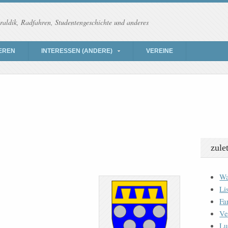
raldik, Radfahren, Studentengeschichte und anderes
EREN
INTERESSEN (ANDERE)
VEREINE
zule
Wa
Li
Fa
Ve
Lu