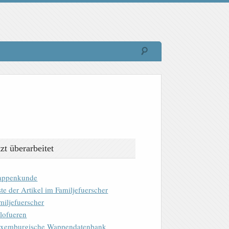
tzt überarbeitet
ppenkunde
ste der Artikel im Familjefuerscher
miljefuerscher
lofueren
xemburgische Wappendatenbank