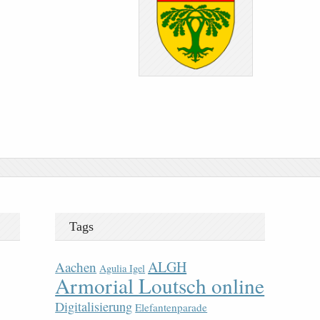
Tags
ALGH
Aachen
Agulia Igel
Armorial Loutsch online
Digitalisierung
Elefantenparade