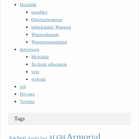
Heraldik
meubles
Originalwappen
unbekannte Wappen
Wappenkunde
Wappensammlung
Interessen
Mobilität
Technik allgemein
velo
website
job
Privates
Vereine
Tags
Armorial
ALGH
Aachen
Agulia Igel