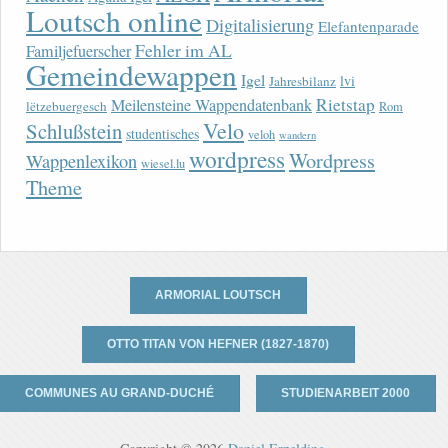
Loutsch online
Digitalisierung
Elefantenparade
Fehler im AL
Familjefuerscher
Gemeindewappen
Igel
lvi
Jahresbilanz
Rietstap
Meilensteine Wappendatenbank
lëtzebuergesch
Rom
Velo
Schlußstein
studentisches
veloh
wandern
wordpress
Wordpress
Wappenlexikon
wiesel.lu
Theme
ARMORIAL LOUTSCH
OTTO TITAN VON HEFNER (1827-1870)
COMMUNES AU GRAND-DUCHÉ
STUDIENARBEIT 2000