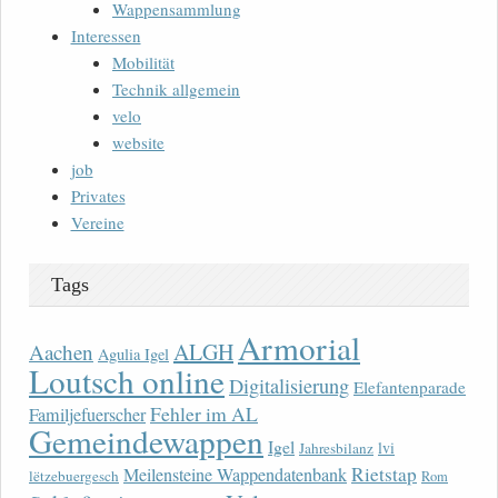
Wappensammlung
Interessen
Mobilität
Technik allgemein
velo
website
job
Privates
Vereine
Tags
Armorial
ALGH
Aachen
Agulia Igel
Loutsch online
Digitalisierung
Elefantenparade
Fehler im AL
Familjefuerscher
Gemeindewappen
Igel
lvi
Jahresbilanz
Rietstap
Meilensteine Wappendatenbank
lëtzebuergesch
Rom