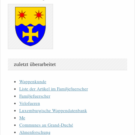
zuletzt überarbeitet
Wappenkunde
Liste der Artikel im Familjefuerscher
Familjefuerscher
Velofueren
Luxemburgische Wappendatenbank
Me
Communes au Grand-Duché
Ahnenforschung