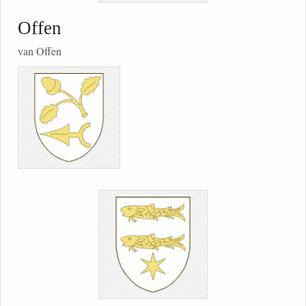
Offen
van Offen