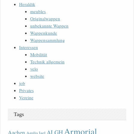
Heraldik
meubles
Originalwappen
unbekannte Wappen
Wappenkunde
Wappensammlung
Interessen
Mobilität
Technik allgemein
velo
website
job
Privates
Vereine
Tags
Armorial
ALGH
Aachen
Agulia Igel