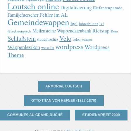
Loutsch online
Digitalisierung
Elefantenparade
Fehler im AL
Familjefuerscher
Gemeindewappen
Igel
lvi
Jahresbilanz
Rietstap
Meilensteine Wappendatenbank
lëtzebuergesch
Rom
Velo
Schlußstein
studentisches
veloh
wandern
wordpress
Wordpress
Wappenlexikon
wiesel.lu
Theme
ARMORIAL LOUTSCH
OTTO TITAN VON HEFNER (1827-1870)
COMMUNES AU GRAND-DUCHÉ
STUDIENARBEIT 2000