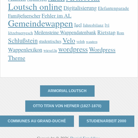
Loutsch online
Digitalisierung
Elefantenparade
Fehler im AL
Familjefuerscher
Gemeindewappen
Igel
lvi
Jahresbilanz
Rietstap
Meilensteine Wappendatenbank
lëtzebuergesch
Rom
Velo
Schlußstein
studentisches
veloh
wandern
wordpress
Wordpress
Wappenlexikon
wiesel.lu
Theme
ARMORIAL LOUTSCH
OTTO TITAN VON HEFNER (1827-1870)
COMMUNES AU GRAND-DUCHÉ
STUDIENARBEIT 2000