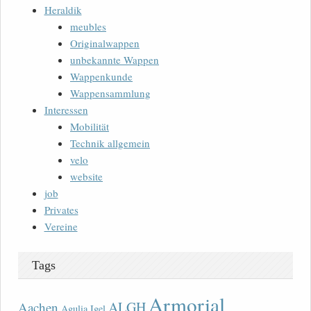
Heraldik
meubles
Originalwappen
unbekannte Wappen
Wappenkunde
Wappensammlung
Interessen
Mobilität
Technik allgemein
velo
website
job
Privates
Vereine
Tags
Armorial
ALGH
Aachen
Agulia Igel