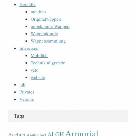
Heraldik
meubles
Originalwappen
unbekannte Wappen
Wappenkunde
Wappensammlung
Interessen
Mobilität
Technik allgemein
velo
website
job
Privates
Vereine
Tags
Armorial
ALGH
Aachen
Agulia Igel