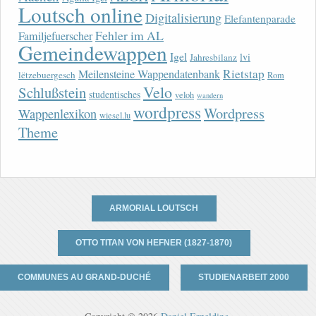
Loutsch online
Digitalisierung
Elefantenparade
Fehler im AL
Familjefuerscher
Gemeindewappen
Igel
lvi
Jahresbilanz
Rietstap
Meilensteine Wappendatenbank
lëtzebuergesch
Rom
Velo
Schlußstein
studentisches
veloh
wandern
wordpress
Wordpress
Wappenlexikon
wiesel.lu
Theme
ARMORIAL LOUTSCH
OTTO TITAN VON HEFNER (1827-1870)
COMMUNES AU GRAND-DUCHÉ
STUDIENARBEIT 2000