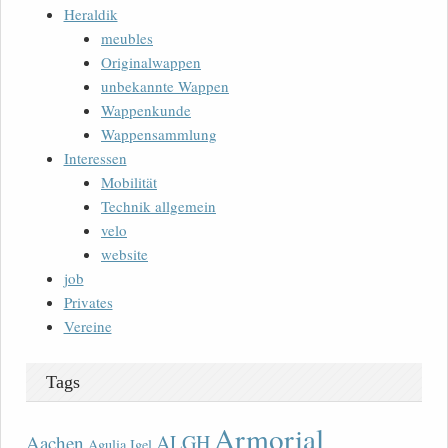
Heraldik
meubles
Originalwappen
unbekannte Wappen
Wappenkunde
Wappensammlung
Interessen
Mobilität
Technik allgemein
velo
website
job
Privates
Vereine
Tags
Armorial
ALGH
Aachen
Agulia Igel