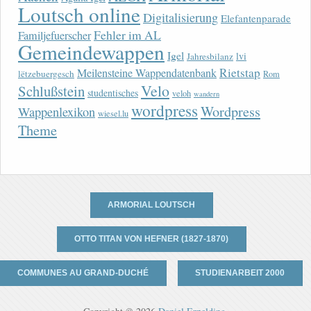
Loutsch online
Digitalisierung
Elefantenparade
Fehler im AL
Familjefuerscher
Gemeindewappen
Igel
lvi
Jahresbilanz
Rietstap
Meilensteine Wappendatenbank
lëtzebuergesch
Rom
Velo
Schlußstein
studentisches
veloh
wandern
wordpress
Wordpress
Wappenlexikon
wiesel.lu
Theme
ARMORIAL LOUTSCH
OTTO TITAN VON HEFNER (1827-1870)
COMMUNES AU GRAND-DUCHÉ
STUDIENARBEIT 2000